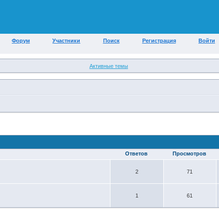
Форум
Участники
Поиск
Регистрация
Войти
Активные темы
Ответов
Просмотров
2
71
1
61