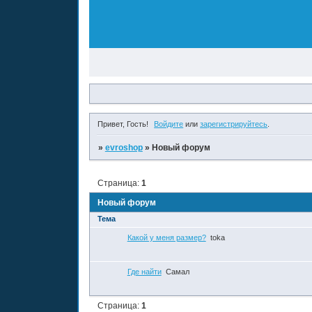
Привет, Гость!
Войдите
или
зарегистрируйтесь
.
»
evroshop
»
Новый форум
Страница:
1
Новый форум
Тема
Какой у меня размер?
toka
Где найти
Самал
Страница:
1