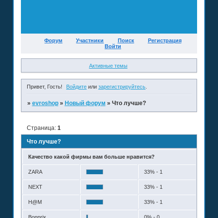
Форум
Участники
Поиск
Регистрация
Войти
Активные темы
Привет, Гость!
Войдите
или
зарегистрируйтесь
.
»
evroshop
»
Новый форум
»
Что лучше?
Страница:
1
Что лучше?
Качество какой фирмы вам больше нравится?
ZARA
33% - 1
NEXT
33% - 1
H@M
33% - 1
Bonprix
0% - 0