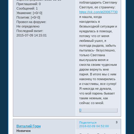
поблагодарить Светлану
Приглашений:
0
Светлую, ее страничку:
Сообщений:
1
https://vk.com/id200677309
Уважение:
[+0/-0]
я нашла, когда
Позитив:
[+0/-0]
находилась в
Провел на форуме:
Не определено
безвыходной ситуации и
Последний визит:
нуждалась в помощи,
2015-07-09 14:15:01
потому что от меня
любимый ушел, я
полгода рыдала, забыть
пыталась- безуспешно,
только Светлана
выслушала меня и
смогла своим чудесным
даром вернуть мне
парня. В итоге мы с ним
наконец-то помирились
и счастливы, все супер!
Я никогда не думала,
что мой парень бывает
таким нежным, как
сейчас со мной.
0
3
Поделиться
Виталий Горн
2016-02-09 04:52:00
Новичок