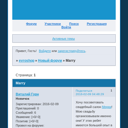
Форум
Участники
Поиск
Регистрация
Войти
Активные темы
Привет, Гость!
Войдите
или
зарегистрируйтесь
.
»
evroshop
»
Новый форум
»
Мarry
Страница:
1
Мarry
1
Поделиться
Виталий Горн
2016-02-09 04:48:29
Новичок
Хочу посоветовать
Зарегистрирован
: 2016-02-09
свадебный салон
Мерри
!
Приглашений:
0
Мою свадьбу
Сообщений:
6
организовывали именно
Уважение:
[+0/-0]
они! У этих ребят
Позитив:
[+0/-0]
имеется большей опыт в
Провел на форуме: