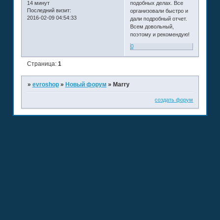
14 минут
подобных делах. Все
Последний визит:
организовали быстро и
2016-02-09 04:54:33
дали подробный отчет.
Всем довольный,
поэтому и рекомендую!
0
Страница:
1
»
evroshop
»
Новый форум
»
Мarry
создать форум